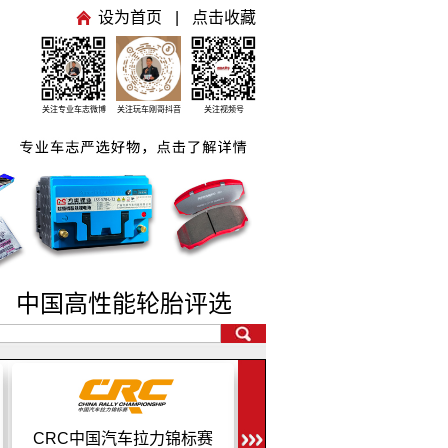
设为首页
|
点击收藏
关注专业车志微博
关注玩车刚哥抖音
关注视频号
号
中国高性能轮胎评选
F1中国大奖赛
GTCC GT中国杯