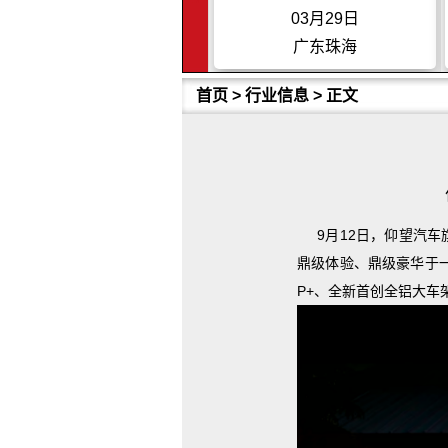
03月29日
04月26日
广东珠海
上海
首页
>
行业信息
> 正文
9月12日，仰望汽车
鼎级
体验、
鼎级
豪华于
P+、全新首创全铝大车