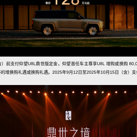
（含）前支付仰望U8L鼎世版定金，仰望首任车主尊享U8L 增购或换购 80,
增换购礼遇或换购礼遇。2025年9月12日至2025年10月15日（含