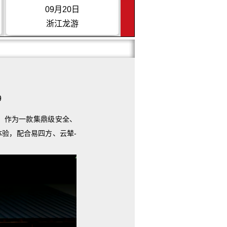
03月22日
03月28日
上海
浙江宁波
9
起。作为一款集
鼎级
安全、
体验，配合易四方、云辇-