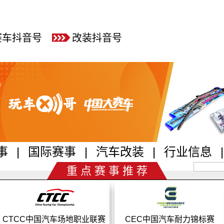
赛车抖音号
改装抖音号
事
|
国际赛事
|
汽车改装
|
行业信息
|
重 点 赛 事 推 荐
CEC中国汽车耐力锦标赛
CRC中国汽车拉力锦标赛