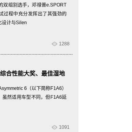
综合性能大奖
双组别选手，邓禄普e.SPORT
测试过程中充分发挥出了其强劲的
计与Silen
1288
最佳综合性能大奖、最佳湿地
ymmetric 6（以下简称F1A6）
。虽然适用车型不同，但F1A6延
1091