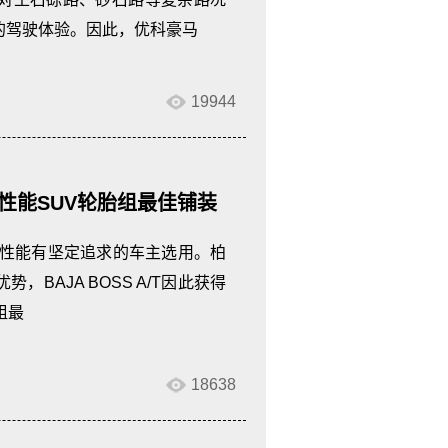
的驾驶体验。因此，优科豪马
19944
越野性能SUV轮胎组最佳铺装
，但对性能有坚定追求的车主选用。柏
BAJA BOSS A/T因此获得
组最
18638