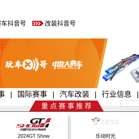
赛车抖音号
改装抖音号
事
|
国际赛事
|
汽车改装
|
行业信息
|
重 点 赛 事 推 荐
2024GT Show
乐动时光