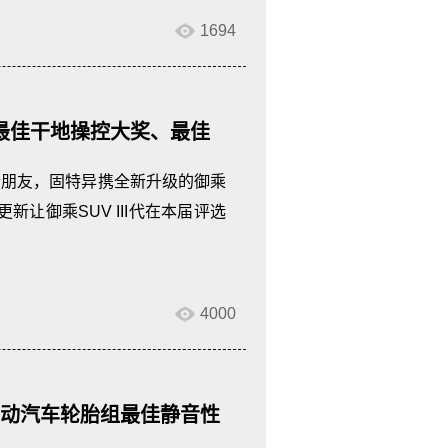
1694
胎组最佳干地操控大奖、最佳
的老朋友，固特异携全新升级的御乘
更新让御乘SUV III代在本届评选
4000
组/电动汽车轮胎组最佳静音性