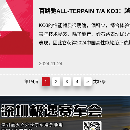
百路驰ALL-TERPAIN T/A KO
音性能大奖、最佳砂石路性能大奖
KO3的性能特质很明确，偏科少，综合体验
某些技术秘笈，除了静音、砂石路表现优异
表现，因此它获得2024中国高性能轮胎评选
2024-11-24
第1/4页
1
2
3
4
>
共37条