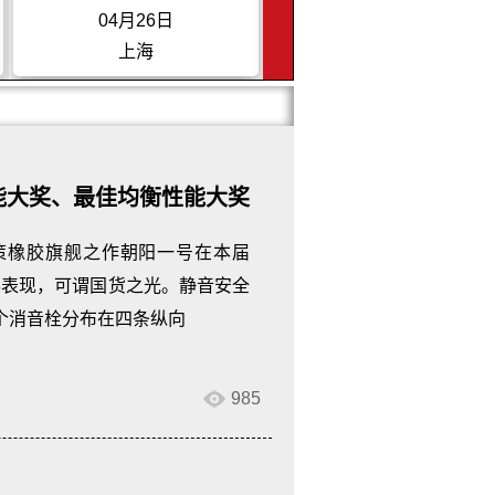
04月26日
05月24日
上海
四川成都
能大奖、最佳均衡性能大奖
策橡胶旗舰之作朝阳一号在本届
惊喜表现，可谓国货之光。静音安全
个消音栓分布在四条纵向
985