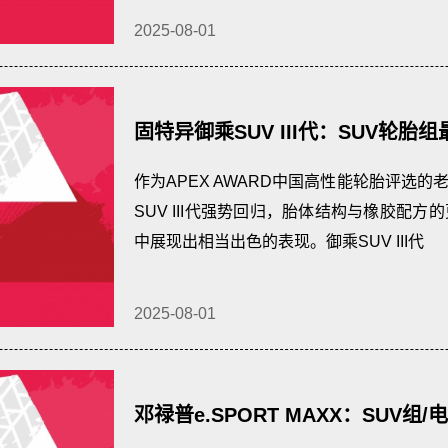
2025-08-01
固特异御乘SUV III代：SUV轮
均衡性能大奖
作为APEX AWARD中国高性能轮胎评选
SUV III代强势回归，胎体结构与橡胶配方的
中展现出相当出色的表现。御乘SUV III代
2025-08-01
邓禄普e.SPORT MAXX：SUV