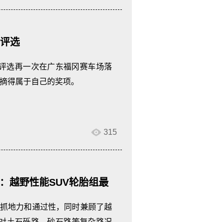
胎评选
能轮胎评选再一次在广东福冈赛车场落
胎摘得属于自己的奖项。
315
016：越野性能SUV轮胎组最
奖、最佳静音性能大奖
的抓地力和通过性，同时兼顾了越
对土石砾路、砂石路等复杂路况