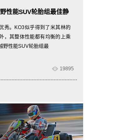
3：越野性能SUV轮胎组最佳静
、最佳综合性能大奖
优秀。KO3似乎得到了米其林的
外，其整体性能都有均衡的上乘
越野性能SUV轮胎组最
19895