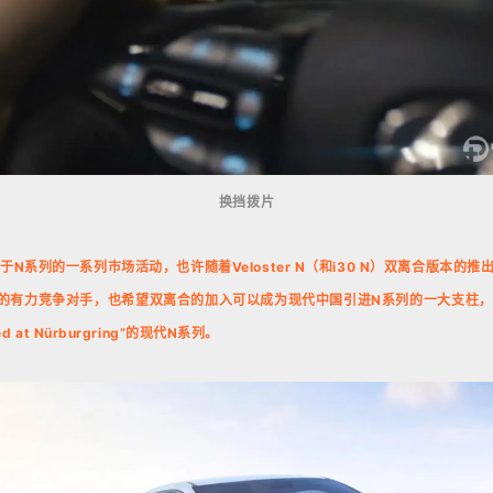
换挡拨片
N系列的一系列市场活动，也许随着Veloster N（和i30 N）双离合版本的推
炮的有力竞争对手，也希望双离合的加入可以成为现代中国引进N系列的一大支柱
oned at Nürburgring”的现代N系列。