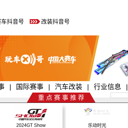
赛车抖音号
改装抖音号
事
|
国际赛事
|
汽车改装
|
行业信息
|
重 点 赛 事 推 荐
24GT Show
乐动时光
CTCC