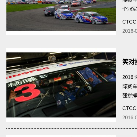
个冠军
CTCC
2016-
笑对
201
际赛
强拼搏
CTCC
2016-