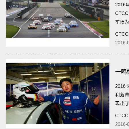
201
CTC
车场为
CTCC
2016-
一鸣
201
利落
现出
军。
CTCC
2016-