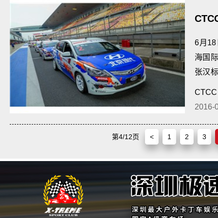
CT
6月1
海国
张汉
维在明
CTCC
2016-
第4/12页
<
1
2
3