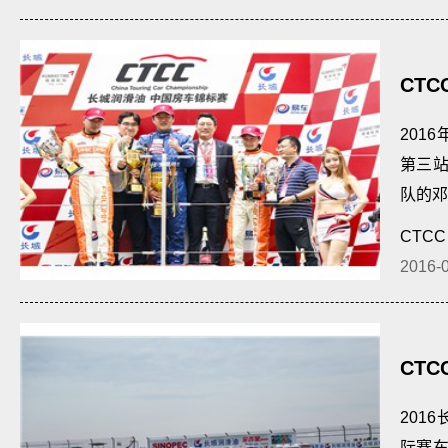
CT
201
第三
队的邓
CTCC
2016-
CT
201
际赛车