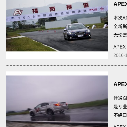
APE
全新
本次A
全新
无论
辑孙俊
APEX
2016-
APE
GTR
佳通G
是专
不绝口