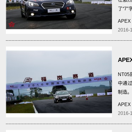
了“7
地面积
APEX
2016-
APE
INV
NT0
中通
制造。
APEX
2016-