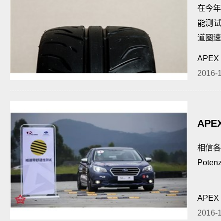
在今年
能测
道圈速
APEX
2016-
APE
测试
相信各
Pote
APEX
2016-